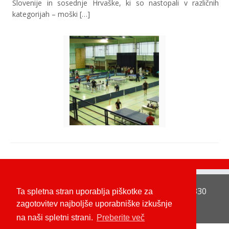
Slovenije in sosednje Hrvaške, ki so nastopali v različnih
kategorijah – moški […]
Namiznoteniški klub Metlika Kolodvorska ulica 1 8330
Ta spletna stran uporablja piškotke za
Metlika e-pošta: ntk.metlika@gmail.com
zagotovitev najboljše uporabniške izkušnje
na naši spletni strani.
Preberite več