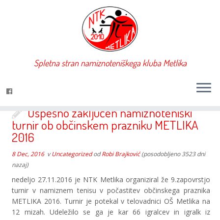
Dnevni arhiv:
8.12.2016
Spletna stran namiznoteniškega kluba Metlika
Uspešno zaključen namiznoteniški
turnir ob občinskem prazniku METLIKA
2016
8 Dec, 2016
v
Uncategorized
od
Robi Brajković
(posodobljeno 3523 dni
nazaj)
nedeljo 27.11.2016 je NTK Metlika organiziral že 9.zapovrstjo
turnir v namiznem tenisu v počastitev občinskega praznika
METLIKA 2016. Turnir je potekal v telovadnici OŠ Metlika na
12 mizah. Udeležilo se ga je kar 66 igralcev in igralk iz