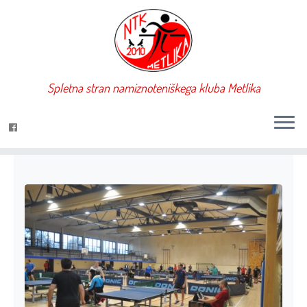
Header1
Spletna stran namiznoteniškega kluba Metlika